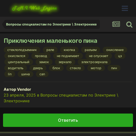
Вопросы специалистам по Электрике \ Электронике
Приключения маленького пина
стеклоподъемник
реле
кнопка
разъем
окисление
окислился
провод
не поднимает
не опускает
цз
центральный
замок
зеркало
электрозеркала
водитель
дверь
блок
стекло
мотор
пин
lin
шина
can
Автор
Vendor
23 апреля, 2025
в
Вопросы специалистам по Электрике \
Электронике
Ответить