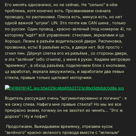
Его менять однозначно, но не сейчас. Не "сильно" в нём
проблема, хотя конечно есть. Прозваниваем сначала
проводку, по распиновке. Плюса есть, минуса есть, но нет
одной важной "штуки". LIN. Это почти как CAN шина , только
по-русски. Один провод , красно-зеленый (под номером 4), по
которому "идёт" всё управление: стеклами, зеркалами и цз.
Хорошо. Лезем в разъём водительской двери. Распиновка,
прозвонка, есть! В разъёме есть, в двери нет. Всё просто -
сгнил пин. Дёрнул слегка его из разъёма , со стороны двери,
и эта "зелёная" (ибо сгнила), у меня в руках. Кидаем метровую
"времянку" , в обход разъёма, подключаем блок с кнопками,
цз заработал, зеркала закружились, и заработали два левых
стекла, правые только щелкают моторчики.
Водитель рассуждал очень "аргументированно и логично"
: я
же сижу слева. Нафига мне правые стекла? Но мы же все
прекрасно знаем, почему он не захотел их чинить... "Это ж
дорохо" ! Ну и пофиг!
Продолжаем. Выкидываем времянку, отрезаем кусок
"зелёного" красно-зеленого провода вмести с "зеленым"