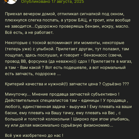
Опубликовано
17 августа, 2025
Приехал вечером домой, отпиликал сигналкой под окном,
плюхнулся слегка поспать, а утром БАЦ, и троит, или вообще
не заводится...Судорожно проверяешь бензин, искру, масло.
Всё есть, а не работает.
Некоторые с тоской вспоминают эти моменты, некоторые
(теперь уже) с улыбкой. Прилетает друган, тут полазил, там
пощупал, здесь послушал, и говорит - бензонасос (свеча,
провод ВВ, форсунка (да неважно)) сдох ! Прилетаете в магаз,
а там - Вам какой ? Вот есть подешевле, а вот нормальный
есть запчасть, подороже ...
Критерий качества и нужной(!) запчасти цена ? Сурьёзно ???
Минуточку... Мнение продавца запчастей субъективно !
Действительных специалистов там - единицы ! У продавца ,
любого, единственная задача - выручка ! Ему плевать на ваши
басни, ему плевать на Вашу тачку, ему плевать на Вас , с
большой и толстой колокольни ! Широко при этом улыбаясь,
ну или делая максимально сурьёзную физиономию...
Всё уже изобретено до нас !