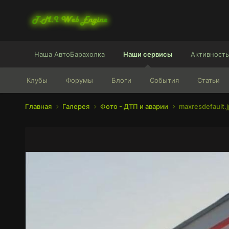
Наша АвтоБарахолка
Наши сервисы
Активность
Клубы
Форумы
Блоги
События
Статьи
Главная
Галерея
Фото - ДТП и аварии
maxresdefault.